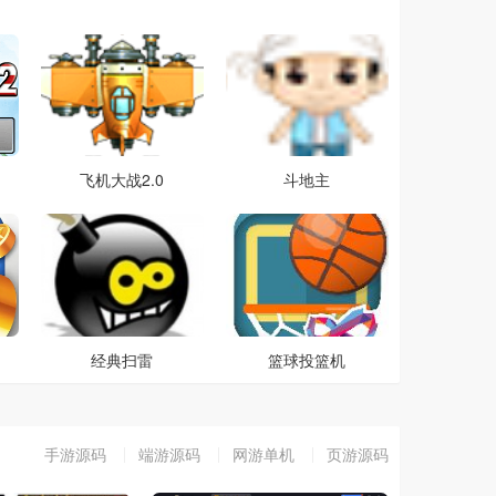
飞机大战2.0
斗地主
经典扫雷
篮球投篮机
手游源码
端游源码
网游单机
页游源码