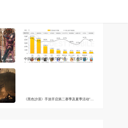
卡普空希望《生化危机》系列成为年更游戏，重制版与全新作交替推出
中国手机游戏用户量TOP10：《王者荣耀》稳坐第一
《卧龙：苍天陨落 完全版》9 月 3 日登陆任天堂 Switch 2：港区售价 478 港币，实体版采用钥匙卡
《黑色沙漠》手游开启第二赛季及夏季活动“龙宫”