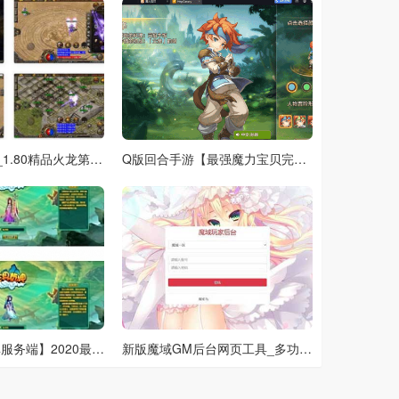
战神引擎_独家_1.80精品火龙第二季完整版[白猪3]_通用视频教程_GM物品充值后台
Q版回合手游【最强魔力宝贝完整版】Win系服务端+安卓苹果双端+多区+多功能GM授权后台+详细搭建教程
【三界乾坤网单服务端】2020最新版单机一键安装客服端带9999宠物50星与GM管理工具[附视频搭建教程]
新版魔域GM后台网页工具_多功能授权用户后台_附带详细使用教程