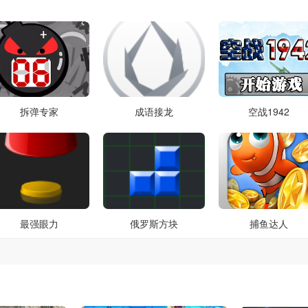
拆弹专家
成语接龙
空战1942
最强眼力
俄罗斯方块
捕鱼达人