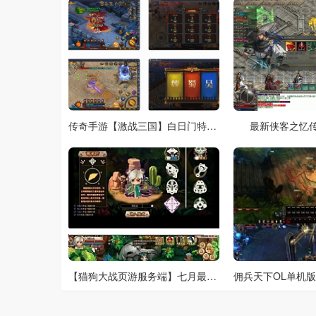
传奇手游【激战三国】白日门特色战国7月整理Win一键即玩服务端+GM后台+宠物+魔娃+战鼓+魂盾+脚印
最新侠客之忆
【猫狗大战页游服务端】七月最新超萌网页游戏一键安装修复端带星力+元宝无错运行