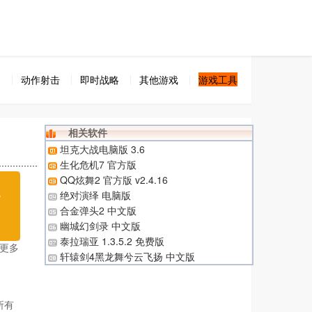
速
动作射击
即时战略
其他游戏
游戏工具
相关软件
坦克大战电脑版 3.6
生化危机7 官方版
QQ炫舞2 官方版 v2.4.16
无
绝对演绎 电脑版
合金弹头2 中文版
载
幽城幻剑录 中文版
泰拉瑞亚 1.3.5.2 免费版
更多
轩辕剑4黑龙舞兮云飞扬 中文版
所有