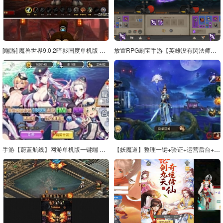
[端游] 魔兽世界9.0.2暗影国度单机版 免虚拟机 魔兽世界9.0.2单机版 WOW单机版
放置RPG刷宝手游【英雄没有閃法师单职业]最新整理单机一键即玩镜像端+Linux手工服务端+网页注册+加解密工具+管理后台+CDK授权后台+安卓+详细搭建教程+视频教程
手游【蔚蓝航线】网游单机版一键端 天羽飞扬一键配置局域外网 2D养成类RPG手游
【妖魔道】整理一键+验证+运营后台+视频教程