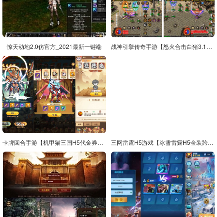
惊天动地2.0仿官方_2021最新一键端
战神引擎传奇手游【怒火合击白猪3.1大背包版】最新整理Win系特色服务端+安卓苹果双端+GM授权物品后台+详细搭建教程
卡牌回合手游【机甲猫三国H5代金券内购多区跨服版】最新整理单机一键即玩镜像端+Linux手工服务端+管理后台+运维后台+GM授权后台+简易安卓客户端+详细搭建教程+视频教程
三网雷霆H5游戏【冰雪雷霆H5金装跨服战版】最新整理Linux手工服务端+跨服+多区+GM授权后台