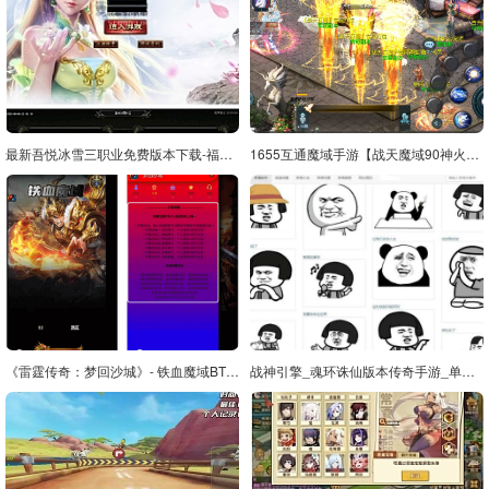
最新吾悦冰雪三职业免费版本下载-福利奖励-账号交易-改名系统-结婚红娘
1655互通魔域手游【战天魔域90神火版】最新整理Win半手工服务端+本地注册验证+GM工具+安卓+详细搭建教程+视频教程
《雷霆传奇：梦回沙城》- 铁血魔域BT版，经典剧情闯关三网H5全网通游戏，支持Win服务端，附通用视频教程，开放多区跨服功能，GM授权网页后台工具
战神引擎_魂环诛仙版本传奇手游_单职业特色传奇手游_Win服务端_通用视频架设教程