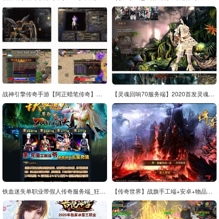
战神引擎传奇手游【阿正蜡笔传奇】最新整理Win半手工服务端+充值后台+安卓苹果双端
【灵魂回响70服务端】2020首发灵魂回响VM虚拟机镜像客户端[附简单的安装视频教程]
铁血迷失单职业带假人传奇服务端_狂暴之力_远程回收_沙城基金【Gom引擎】
【传奇世界】战旗手工端+安卓+物品后台+视频教程