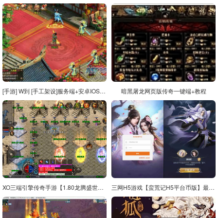
[手游] W到 [手工架设]服务端+安卓IOS客户端+详细架设教程+视频架设教程
暗黑屠龙网页版传奇一键端+教程
XO三端引擎传奇手游【1.80龙腾盛世合击】最新整理Win系服务端+PC安卓苹果三端+加密工具+详细搭建教程
三网H5游戏【蛮荒记H5平台币版】最新整理单机一键即玩镜像端+Linux手工服务端+运营后台+详细搭建教程+视频教程