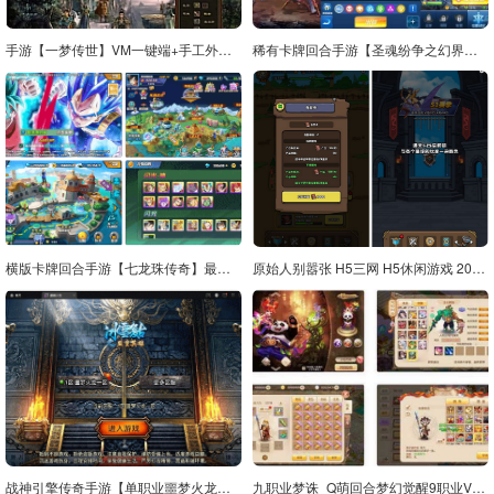
手游【一梦传世】VM一键端+手工外网端+GM后台附带配套教程
稀有卡牌回合手游【圣魂纷争之幻界之灵平台币内购完整版】最新整理Win系服务端+安卓+本地注册验证+解密工具+CDK授权后台+详细搭建教程
横版卡牌回合手游【七龙珠传奇】最新整理Win一键服务端+GM后台+安卓+详细搭建教程
原始人别嚣张 H5三网 H5休闲游戏 2025最新整理 WIN+Linux手工服务端 源码 + 教程
战神引擎传奇手游【单职业噩梦火龙】最新整理Win半手工服务端+充值后台
九职业梦诛_Q萌回合梦幻觉醒9职业VM镜像一键端+Linux学习手工服务端_安卓IOS苹果双端