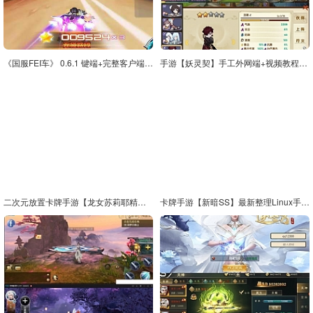
《国服FEI车》 0.6.1 键端+完整客户端 支持局域网外网包GM工具
手游【妖灵契】手工外网端+视频教程附带内置GM功能
二次元放置卡牌手游【龙女苏莉耶精灵宝石端】最新整理Linux手工服务端+GM物品后台
卡牌手游【新暗SS】最新整理Linux手工服务端+安卓+后台