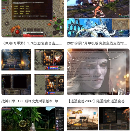
《XO传奇手游》1.76沉默复古合击三职业版传奇手游，支持PC、安卓和IOS三端互通，附带Win学习手工搭建服务端，通用视频教程
2021剑灵7月单机版 完善主线支线增加若干服装 捏脸 补丁 GM
战神引擎_1.80巅峰火龙时装版本_单职业传奇手游_苹果IOS安卓双端_Win服务端
【逍遥魔兽V837】隆重推出逍遥魔兽V837！带全新一键端工具