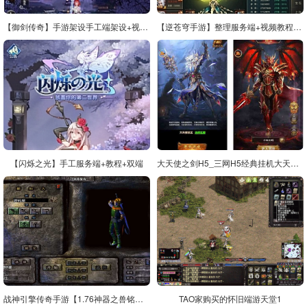
【御剑传奇】手游架设手工端架设+视频教程+服务端外网教程
【逆苍穹手游】整理服务端+视频教程+运营后台+物品授权后台[安卓+IOS双端]
【闪烁之光】手工服务端+教程+双端
大天使之剑H5_三网H5经典挂机大天使之剑天使VM镜像一键端+Linux学习手工端
战神引擎传奇手游【1.76神器之兽铭宠第三季-白猪3】最新整理Win系特色服务端+安卓苹果双端+GM授权物品后台+详细搭建教程
TAO家购买的怀旧端游天堂1