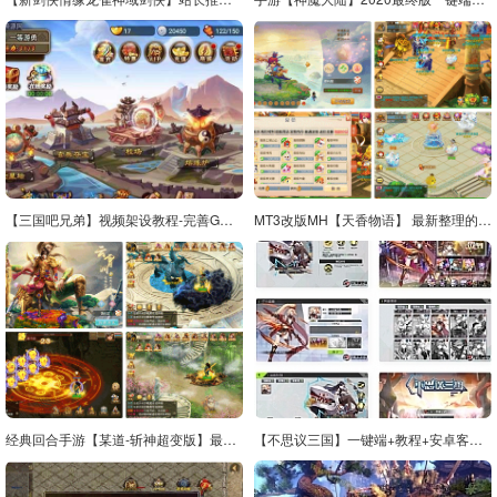
【三国吧兄弟】视频架设教程-完善GM充值工具，最新打包win服务端源码
MT3改版MH【天香物语】 最新整理的Linux手工服务端+安卓和苹果双端支持+GM后台管理+详细搭建教程+完整源码
经典回合手游【某道-斩神超变版】最新整理Win系服务端+安卓+充值后台+详细搭建教程
【不思议三国】一键端+教程+安卓客户端