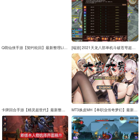
Q萌仙侠手游【契约轮回】最新整理Linux手工服务端+运营后台
[端游] 2021天龙八部单机斗破苍穹超变轮回单机版一键端带GM工具新版
卡牌回合手游【精灵超世代】最新整理Linux手工服务端+GM后台
MT3换皮MH【单职业传奇梦幻】最新整理单机一键即玩镜像端+Linux手工服务端+安卓苹果双端+GM后台+详细搭建教程+全套源码