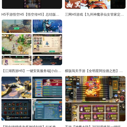
H5手游悟空H5【悟空传H5】总结版Win一键端+授权后台附带外网教程
三网H5游戏【九州神魔录仙女管家定制超变代金券内购版】2月最新整理Linux手工服务端+管理后台+GM加币授权后台+简易安卓客户端+详细搭建教程
【江湖西游H5】一键安装服务端[小白工具+二区+物品充值后台]
横版闯关手游【全明星阿拉德之怒】最新整理Linux手工服务端+余额充值后台+安卓苹果双端
【新剑侠情缘龙雀神域剑侠】站长推荐3D唯美梦幻仙侠手游-linux手工服务端源码视频架设教程-GM后台-安卓版本
手游【神魔大陆】2020最终版一键端+GM后台附带视频教程