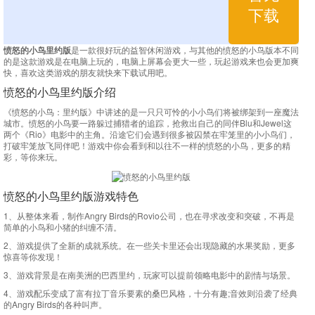
下载
愤怒的小鸟里约版
是一款很好玩的益智休闲游戏，与其他的愤怒的小鸟版本不同
的是这款游戏是在电脑上玩的，电脑上屏幕会更大一些，玩起游戏来也会更加爽
快，喜欢这类游戏的朋友就快来下载试用吧。
愤怒的小鸟里约版介绍
《愤怒的小鸟：里约版》中讲述的是一只只可怜的小小鸟们将被绑架到一座魔法
城市。愤怒的小鸟要一路躲过捕猎者的追踪，抢救出自己的同伴Blu和Jewel这
两个《Rio》电影中的主角。沿途它们会遇到很多被囚禁在牢笼里的小小鸟们，
打破牢笼放飞同伴吧！游戏中你会看到和以往不一样的愤怒的小鸟，更多的精
彩，等你来玩。
愤怒的小鸟里约版游戏特色
1、从整体来看，制作Angry Birds的Rovio公司，也在寻求改变和突破，不再是
简单的小鸟和小猪的纠缠不清。
2、游戏提供了全新的成就系统。在一些关卡里还会出现隐藏的水果奖励，更多
惊喜等你发现！
3、游戏背景是在南美洲的巴西里约，玩家可以提前领略电影中的剧情与场景。
4、游戏配乐变成了富有拉丁音乐要素的桑巴风格，十分有趣;音效则沿袭了经典
的Angry Birds的各种叫声。