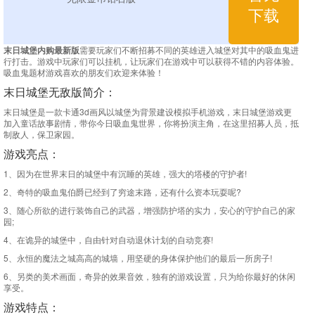
下载
末日城堡内购最新版
需要玩家们不断招募不同的英雄进入城堡对其中的吸血鬼进
行打击。游戏中玩家们可以挂机，让玩家们在游戏中可以获得不错的内容体验。
吸血鬼题材游戏喜欢的朋友们欢迎来体验！
末日城堡无敌版简介：
末日城堡是一款卡通3d画风以城堡为背景建设模拟手机游戏，末日城堡游戏更
加入童话故事剧情，带你今日吸血鬼世界，你将扮演主角，在这里招募人员，抵
制敌人，保卫家园。
游戏亮点：
1、因为在世界末日的城堡中有沉睡的英雄，强大的塔楼的守护者!
2、奇特的吸血鬼伯爵已经到了穷途末路，还有什么资本玩耍呢?
3、随心所欲的进行装饰自己的武器，增强防护塔的实力，安心的守护自己的家
园;
4、在诡异的城堡中，自由针对自动退休计划的自动竞赛!
5、永恒的魔法之城高高的城墙，用坚硬的身体保护他们的最后一所房子!
6、另类的美术画面，奇异的效果音效，独有的游戏设置，只为给你最好的休闲
享受。
游戏特点：