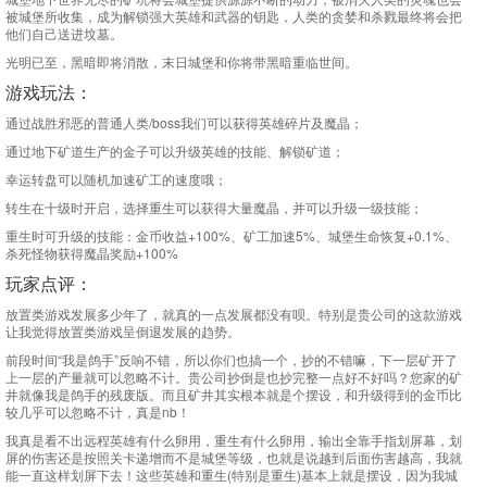
被城堡所收集，成为解锁强大英雄和武器的钥匙，人类的贪婪和杀戮最终将会把
他们自己送进坟墓。
光明已至，黑暗即将消散，末日城堡和你将带黑暗重临世间。
游戏玩法：
通过战胜邪恶的普通人类/boss我们可以获得英雄碎片及魔晶；
通过地下矿道生产的金子可以升级英雄的技能、解锁矿道；
幸运转盘可以随机加速矿工的速度哦；
转生在十级时开启，选择重生可以获得大量魔晶，并可以升级一级技能；
重生时可升级的技能：金币收益+100%、矿工加速5%、城堡生命恢复+0.1%、
杀死怪物获得魔晶奖励+100%
玩家点评：
放置类游戏发展多少年了，就真的一点发展都没有呗。特别是贵公司的这款游戏
让我觉得放置类游戏呈倒退发展的趋势。
前段时间“我是鸽手”反响不错，所以你们也搞一个，抄的不错嘛，下一层矿开了
上一层的产量就可以忽略不计。贵公司抄倒是也抄完整一点好不好吗？您家的矿
井就像我是鸽手的残废版。而且矿井其实根本就是个摆设，和升级得到的金币比
较几乎可以忽略不计，真是nb！
我真是看不出远程英雄有什么卵用，重生有什么卵用，输出全靠手指划屏幕，划
屏的伤害还是按照关卡递增而不是城堡等级，也就是说越到后面伤害越高，我就
能一直这样划屏下去！这些英雄和重生(特别是重生)基本上就是摆设，因为我城