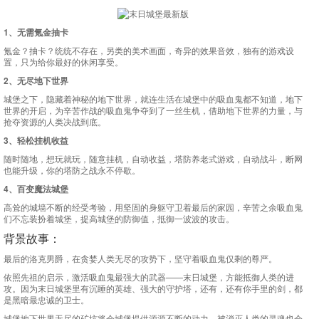
1、无需氪金抽卡
氪金？抽卡？统统不存在，另类的美术画面，奇异的效果音效，独有的游戏设
置，只为给你最好的休闲享受。
2、无尽地下世界
城堡之下，隐藏着神秘的地下世界，就连生活在城堡中的吸血鬼都不知道，地下
世界的开启，为辛苦作战的吸血鬼争夺到了一丝生机，借助地下世界的力量，与
抢夺资源的人类决战到底。
3、轻松挂机收益
随时随地，想玩就玩，随意挂机，自动收益，塔防养老式游戏，自动战斗，断网
也能升级，你的塔防之战永不停歇。
4、百变魔法城堡
高耸的城墙不断的经受考验，用坚固的身躯守卫着最后的家园，辛苦之余吸血鬼
们不忘装扮着城堡，提高城堡的防御值，抵御一波波的攻击。
背景故事：
最后的洛克男爵，在贪婪人类无尽的攻势下，坚守着吸血鬼仅剩的尊严。
依照先祖的启示，激活吸血鬼最强大的武器——末日城堡，方能抵御人类的进
攻。因为末日城堡里有沉睡的英雄、强大的守护塔，还有，还有你手里的剑，都
是黑暗最忠诚的卫士。
城堡地下世界无尽的矿坑将会城堡提供源源不断的动力，被消灭人类的灵魂也会