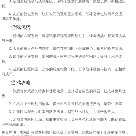
3. 定期更新活动与成就系统，保持了游戏的新鲜感，鼓励玩家不断挑战自
我。
4. 友好的社交系统，让好友间的互动更加频繁，战斗之余也能简单交流，
增添了乐趣。
游戏优势
1. 精细的匹配系统，根据玩家表现智能匹配对手，让每场战斗都充满挑战
与乐趣。
2. 大量的单人任务与副本，供你在空闲时间锻炼技巧，积累经验与资源。
3. 优质的客服支持，随时解决玩家在过程中遇到的问题，提升了用户体
验。
4. 活跃的社区氛围，众多的玩家相聚于此，分享战斗经验与技巧，互相学
习成长。
游戏攻略
1. 熟悉每种武器的特点和使用场景，选择适合自己的武器，让战斗更具优
势。
2. 在战斗中合理利用掩体，保护自己并寻找机会进行反击，增强生存率。
3. 注重团队配合，时常与队友沟通，制定战术计划，共同击败敌人。
4. 定期参与限时活动，获取丰富奖励，提升角色和武器的能力，助你在战
斗中脱颖而出。
免责声明：
本站所有软件和源码都来源于互联网，转载目的在于传递更多信息，