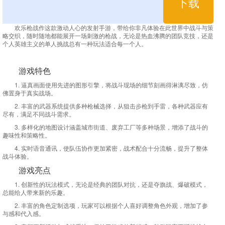
下载
欢乐枪战作这款激动人心的发射手游，带给你非凡体验在此世界中战斗与策
略交织，随时随地都能展开一场刺激的枪战，无论是热血沸腾的团队竞技，还是
个人英雄主义的单人挑战总有一种玩法适合每一个人。
游戏特色
1. 逼真画面使用先进的图形引擎，将战斗现场的细节刻画得淋漓尽致，仿
佛置身于真实战场。
2. 丰富的武器系统提供多种枪械选择，从狙击步枪到手雷，各种武器应有
尽有，满足不同战斗需求。
3. 多样化的地图设计涵盖城市街道、废弃工厂等多种场景，增添了战斗的
趣味性和策略性。
4. 实时语音通讯，使队伍协作更加紧密，战术配合十分流畅，提升了整体
战斗体验。
游戏亮点
1. 创新性的玩法模式，无论是经典的团队对抗，还是夺旗战、爆破模式，
总能给人带来新的乐趣。
2. 丰富的角色定制选项，玩家可以根据个人喜好调整角色外观，增加了参
与感和代入感。