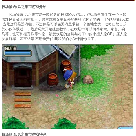
牧场物语:风之集市游戏介绍
牧场物语:风之集市是一款经典的模拟经营游戏，游戏故事发生在一个不知
名却风景如画的村庄里，男主或者女主意外的获得了村子里的一个牧场的经营权
(当然这只是游戏啦，不过倒是可以在游戏里承包一个鱼塘之类，哈哈自娱自乐
的小伙伴飘过~)，然后玩家开始经营牧场，在牧场中可以饲养家禽、家畜、狗、
马等，也可种植黄瓜等作物。最受欢迎的当属与村子中的小妞人物OR帅痞人物
发展好感、甚至结婚!不用负责任!我和我的小伙伴都惊呆了。
牧场物语:风之集市游戏特色