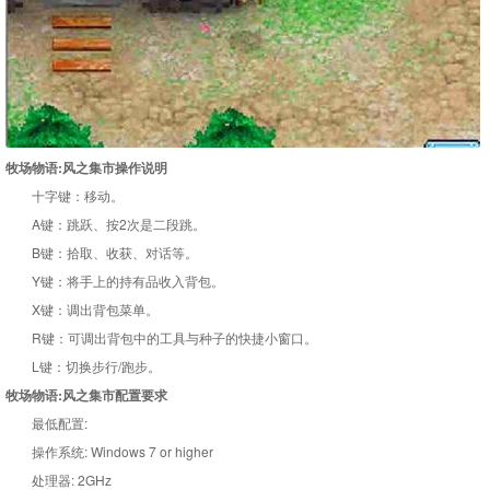
牧场物语:风之集市操作说明
十字键：移动。
A键：跳跃、按2次是二段跳。
B键：拾取、收获、对话等。
Y键：将手上的持有品收入背包。
X键：调出背包菜单。
R键：可调出背包中的工具与种子的快捷小窗口。
L键：切换步行/跑步。
牧场物语:风之集市配置要求
最低配置:
操作系统: Windows 7 or higher
处理器: 2GHz