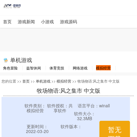
首页
游戏新闻
小游戏
游戏源码
单机游戏
角色冒险
益智休闲
体育竞技
网络游戏
模拟经营
棋牌游戏
赛车竞速
动作射击
即时战略
其他游戏
游戏工具
您的位置 >>
首页
>>
单机游戏
>>
模拟经营
>> 牧场物语:风之集市 中文版
牧场物语:风之集市 中文版
软件类别：
软件授权：共
语言平台：winall
模拟经营
享软件
软件大小：
32.3MB
更新时间：
软件版本：
暂无
2022-03-20