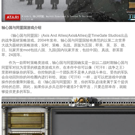
轴心国与同盟国游戏介绍
《轴心国与同盟国》(Axis And Allies(Axis&Allies)是TimeGate Studios出品
的战争题材策略游戏。2004年发布。轴心国与同盟国较有典范的以第二次世界
大战为题材的策略游戏，实时、策略、实战。原版为五国，即美、英、苏、德、
日。玩家开发mod包括八国、九国(国内玩家开发，包括中国)、真战、群英荟
萃、24国等。
作为一款即时策略类游戏，轴心国与同盟国确实是一款以二战时期轴心国与
同盟军对抗为背景的棋盘类游戏大作。在本作中你可以像《可汗II：战争之王》
里那样操纵你的军队。你控制的是一个团队而不是单人的战斗单位。受伤的军队
会自动回到你的补给圈内进行补给。就如《可汗II》一样，这可以把游戏中的微
操作的份量降到最低。在《轴心国与同盟国》里，你的军队必须隶属于某个提供
供给的总部。因此，如果你从步兵总部中建造3个装甲连，只要总部幸存，就能
够提供更多的军队。