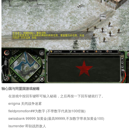
轴心国与同盟国游戏秘籍
在游戏中按回车键即可输入秘籍，之后再按一下回车键就行了。
enigma 关闭战争迷雾
fieldpromotion##为数字 (不带数字代表加100经验)
swissbank 99999 加黄金(最高99999,不加数字带表加黄金100)
isurrender 即刻战胜敌人