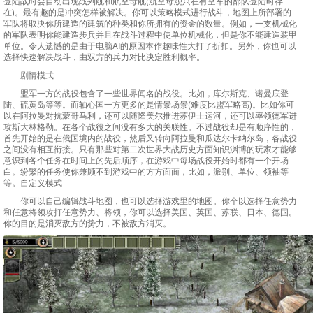
登陆战时会自动出现战列舰和航空母舰(航空母舰只在有空军的部队登陆时存
在)。最有趣的是冲突怎样被解决。你可以策略模式进行战斗，地图上所部署的
军队将取决你所建造的建筑的种类和你所拥有的资金的数量。例如，一支机械化
的军队表明你能建造步兵并且在战斗过程中使单位机械化，但是你不能建造装甲
单位。令人遗憾的是由于电脑AI的原因本作趣味性大打了折扣。另外，你也可以
选择快速解决战斗，由双方的兵力对比决定胜利概率。
剧情模式
盟军一方的战役包含了一些世界闻名的战役。比如，库尔斯克、诺曼底登
陆、硫黄岛等等。而轴心国一方更多的是情景场景(难度比盟军略高)。比如你可
以在阿拉曼对抗蒙哥马利，还可以随隆美尔推进苏伊士运河，还可以率领德军进
攻斯大林格勒。在各个战役之间没有多大的关联性。不过战役却是有顺序性的，
首先开始的是在俄国境内的战役，然后又转向阿拉曼和瓜达尔卡纳尔岛，各战役
之间没有相互衔接。只有那些对第二次世界大战历史方面知识渊博的玩家才能够
意识到各个任务在时间上的先后顺序，在游戏中每场战役开始时都有一个开场
白。纷繁的任务使你兼顾不到游戏中的方方面面，比如，派别、单位、领袖等
等。自定义模式
你可以自己编辑战斗地图，也可以选择游戏里的地图。你个以选择任意势力
和任意将领攻打任意势力、将领，你可以选择美国、英国、苏联、日本、德国。
你的目的是消灭敌方的势力，不被敌方消灭。