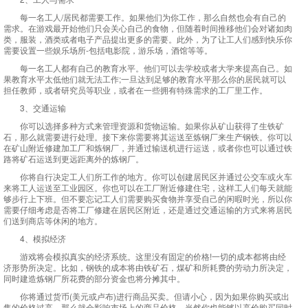
每一名工人/居民都需要工作。如果他们为你工作，那么自然也会有自己的
需求。在游戏最开始他们只会关心自己的食物，但随着时间推移他们会对诸如肉
类，服装，酒类或者电子产品提出更多的需要。此外，为了让工人们感到快乐你
需要设置一些娱乐场所-包括电影院，游乐场，酒馆等等。
每一名工人都有自己的教育水平。他们可以去学校或者大学来提高自己。如
果教育水平太低他们就无法工作;一旦达到足够的教育水平那么你的居民就可以
担任教师，或者研究员等职业，或者在一些拥有特殊需求的工厂里工作。
3、交通运输
你可以选择多种方式来管理资源和货物运输。如果你从矿山获得了生铁矿
石，那么就需要进行处理。接下来你需要将其运送至炼钢厂来生产钢铁。你可以
在矿山附近修建加工厂和炼钢厂，并通过输送机进行运送，或者你也可以通过铁
路将矿石运送到更远距离外的炼钢厂。
你将自行决定工人们所工作的地方。你可以创建居民区并通过公交车或火车
来将工人运送至工业园区。你也可以在工厂附近修建住宅，这样工人们每天就能
够步行上下班。但不要忘记工人们需要购买食物并享受自己的闲暇时光，所以你
需要仔细考虑是否将工厂修建在居民区附近，还是通过交通运输的方式来将居民
们送到商店等休闲的地方。
4、模拟经济
游戏将会模拟真实的经济系统。这里没有固定的价格!一切的成本都将由经
济形势所决定。比如，钢铁的成本将由铁矿石，煤矿和所耗费的劳动力所决定，
同时建造炼钢厂所花费的部分资金也将分摊其中。
你将通过货币(美元或卢布)进行商品买卖。但请小心，因为如果你购买或出
售的价格过高，那么就会影响市场上的商品价格。当然你也能够以高价购买同时