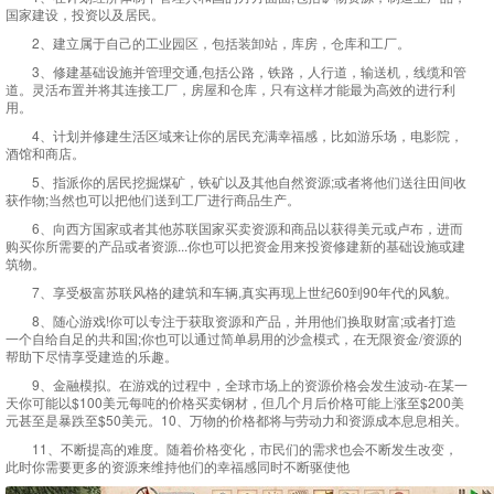
国家建设，投资以及居民。
2、建立属于自己的工业园区，包括装卸站，库房，仓库和工厂。
3、修建基础设施并管理交通,包括公路，铁路，人行道，输送机，线缆和管
道。灵活布置并将其连接工厂，房屋和仓库，只有这样才能最为高效的进行利
用。
4、计划并修建生活区域来让你的居民充满幸福感，比如游乐场，电影院，
酒馆和商店。
5、指派你的居民挖掘煤矿，铁矿以及其他自然资源;或者将他们送往田间收
获作物;当然也可以把他们送到工厂进行商品生产。
6、向西方国家或者其他苏联国家买卖资源和商品以获得美元或卢布，进而
购买你所需要的产品或者资源...你也可以把资金用来投资修建新的基础设施或建
筑物。
7、享受极富苏联风格的建筑和车辆,真实再现上世纪60到90年代的风貌。
8、随心游戏!你可以专注于获取资源和产品，并用他们换取财富;或者打造
一个自给自足的共和国;你也可以通过简单易用的沙盒模式，在无限资金/资源的
帮助下尽情享受建造的乐趣。
9、金融模拟。在游戏的过程中，全球市场上的资源价格会发生波动-在某一
天你可能以$100美元每吨的价格买卖钢材，但几个月后价格可能上涨至$200美
元甚至是暴跌至$50美元。10、万物的价格都将与劳动力和资源成本息息相关。
11、不断提高的难度。随着价格变化，市民们的需求也会不断发生改变，
此时你需要更多的资源来维持他们的幸福感同时不断驱使他