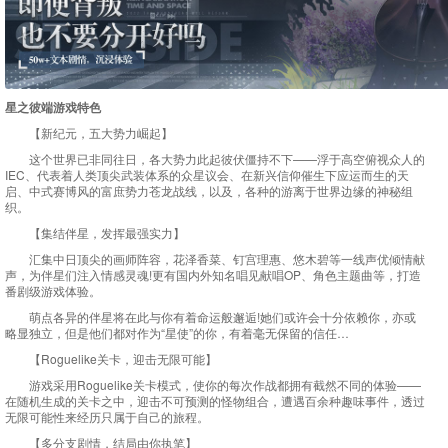
星之彼端游戏特色
【新纪元，五大势力崛起】
这个世界已非同往日，各大势力此起彼伏僵持不下——浮于高空俯视众人的
IEC、代表着人类顶尖武装体系的众星议会、在新兴信仰催生下应运而生的天
启、中式赛博风的富庶势力苍龙战线，以及，各种的游离于世界边缘的神秘组
织。
【集结伴星，发挥最强实力】
汇集中日顶尖的画师阵容，花泽香菜、钉宫理惠、悠木碧等一线声优倾情献
声，为伴星们注入情感灵魂!更有国内外知名唱见献唱OP、角色主题曲等，打造
番剧级游戏体验。
萌点各异的伴星将在此与你有着命运般邂逅!她们或许会十分依赖你，亦或
略显独立，但是他们都对作为“星使”的你，有着毫无保留的信任…
【Roguelike关卡，迎击无限可能】
游戏采用Roguelike关卡模式，使你的每次作战都拥有截然不同的体验——
在随机生成的关卡之中，迎击不可预测的怪物组合，遭遇百余种趣味事件，透过
无限可能性来经历只属于自己的旅程。
【多分支剧情，结局由你执笔】