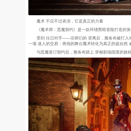
魔术 不仅不过表演，它是真正的力量
《魔术师：恶魔契约》是一款环绕黑暗冒险打造的第
受到 往日对手——宗师们的 背离后，雅各布被打入
一项 迷人的交易：将他的舞台魔术转化为真正的超自然 威
与恶魔签订契约后，雅各布踏上 穿梭剧场国度的旅程