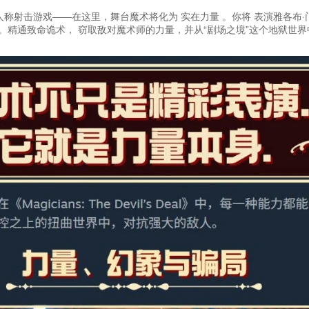
一款叙事型第一人称射击游戏——在这里，舞台魔术将化为 实在力量 。你将 表演雅各布
。精通致命诡术， 窃取敌对魔术师的力量，并从“剧场之境”这个地狱世界