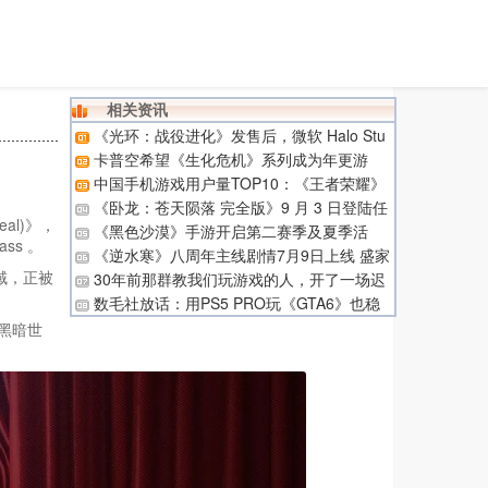
相关资讯
《光环：战役进化》发售后，微软 Halo Stu
dios 工作室启动裁员
卡普空希望《生化危机》系列成为年更游
戏，重制版与全新作交替推出
中国手机游戏用户量TOP10：《王者荣耀》
稳坐第一
《卧龙：苍天陨落 完全版》9 月 3 日登陆任
eal)》，
天堂 Switch 2：港区售价 478 港币，实体版采
《黑色沙漠》手游开启第二赛季及夏季活
ss 。
用钥匙卡
动“龙宫”
《逆水寒》八周年主线剧情7月9日上线 盛家
庄谜团即将揭晓
域，正被
30年前那群教我们玩游戏的人，开了一场迟
到的“同学会”
数毛社放话：用PS5 PRO玩《GTA6》也稳
不住60帧！
黑暗世