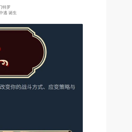
·门特罗
中逃 诞生