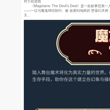
对于此游戏
《Magicians: The Devil’s Deal》是
——一位与魔鬼缔结契约、被 放逐到地狱的 堕落幻术师 
天 。