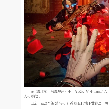
在《魔术师：恶魔契约》中，发烧友 能够 自由组合
人与 挑战 。
但是，在这个被 清高与 引诱 操纵的地下世界里，