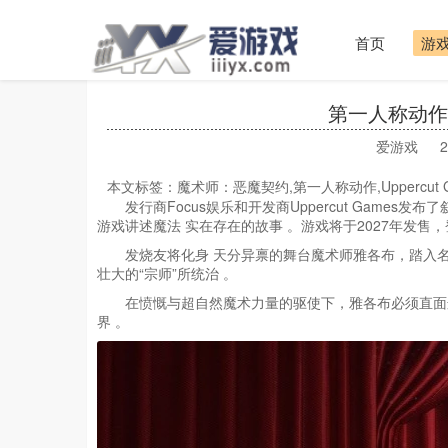
首页
游
第一人称动
爱游戏
2
本文标签：魔术师：恶魔契约,第一人称动作,Uppercut Game
发行商Focus娱乐和开发商Uppercut Games发布了叙
游戏讲述魔法 实在存在的故事 。游戏将于2027年发售，登陆PC(
发烧友将化身 天分异禀的舞台魔术师雅各布，踏入名
壮大的“宗师”所统治 。
在愤慨与超自然魔术力量的驱使下，雅各布必须直面
界 。