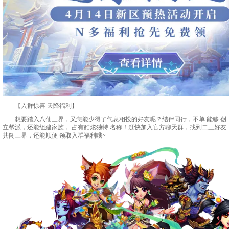
【入群惊喜 天降福利】
想要踏入八仙三界，又怎能少得了气息相投的好友呢？结伴同行，不单 能够 创
立帮派，还能组建家族， 占有酷炫独特 名称！赶快加入官方聊天群，找到二三好友
共闯三界，还能顺便 领取入群福利哦~