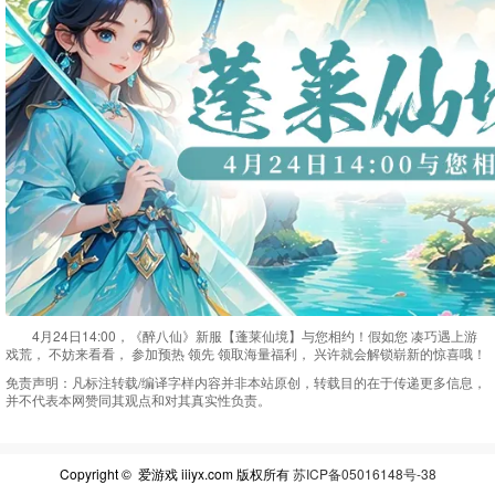
4月24日14:00，《醉八仙》新服【蓬莱仙境】与您相约！假如您 凑巧遇上游
戏荒， 不妨来看看， 参加预热 领先 领取海量福利， 兴许就会解锁崭新的惊喜哦！
免责声明：
凡标注转载/编译字样内容并非本站原创，转载目的在于传递更多信息，
并不代表本网赞同其观点和对其真实性负责。
Copyright © 爱游戏 iiiyx.com 版权所有
苏ICP备05016148号-38