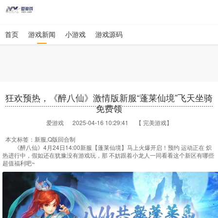
首页
游戏新闻
小游戏
游戏源码
狂欢预热，《醉八仙》激情版新服“蓬莱仙境”飞天坐骑
免费领
爱游戏
2025-04-16 10:29:41 【 完美游戏】
本文标签：新服,Q版回合制
《醉八仙》
4月24日14:00新服【蓬莱仙境】马上火爆开启！预约 运动正在 炽
热进行中，假如还在犹豫没有游戏玩，那 不妨跟着小龙人一同看看这个新区有哪些
超值福利吧~