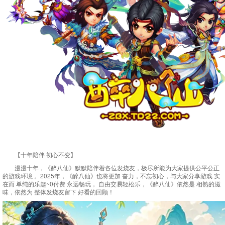
【十年陪伴 初心不变】
漫漫十年，
《醉八仙》
默默陪伴着各位发烧友，极尽所能为大家提供公平公正
的游戏环境 。2025年，《醉八仙》也将更加 奋力，不忘初心，与大家分享游戏 实
在而 单纯的乐趣~0付费 永远畅玩， 自由交易轻松乐，《醉八仙》依然是 相熟的滋
味，依然为 整体发烧友留下 好看的回顾！