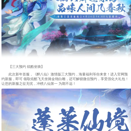
【三大预约 炫酷坐骑】
此次新年首服，
《醉八仙》
激情版三大预约，海量福利等你来拿！进入官网预
约新服，即可 领取炫酷飞天坐骑金翎白雕，还可解锁微信预约，享受强化大礼包！
让您的新服之征无忧，冲榜八仙第一 为期不远！