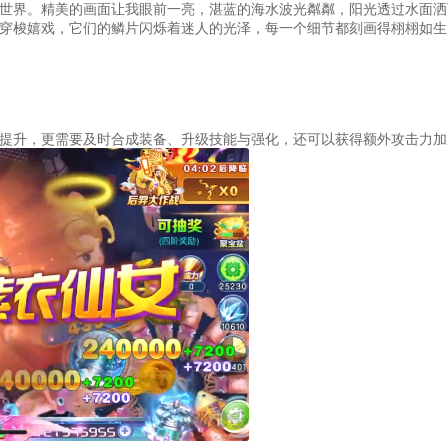
世界。精美的画面让我眼前一亮，湛蓝的海水波光粼粼，阳光透过水面洒
穿梭嬉戏，它们的鳞片闪烁着迷人的光泽，每一个细节都刻画得栩栩如生
提升，更需要及时合成装备、升级技能与强化，还可以获得额外攻击力加