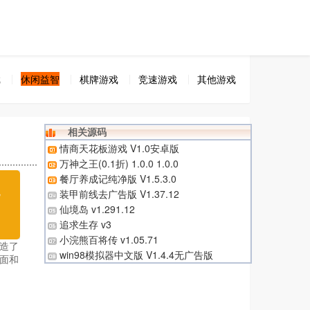
戏
休闲益智
棋牌游戏
竞速游戏
其他游戏
相关源码
情商天花板游戏 V1.0安卓版
万神之王(0.1折) 1.0.0 1.0.0
餐厅养成记纯净版 V1.5.3.0
无
装甲前线去广告版 V1.37.12
仙境岛 v1.291.12
载
追求生存 v3
小浣熊百将传 v1.05.71
造了
win98模拟器中文版 V1.4.4无广告版
面和