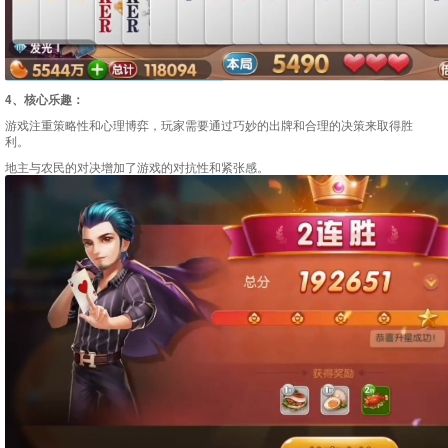
4、核心乐趣：
游戏注重策略性和心理博弈，玩家需要通过巧妙的出牌和合理的决策来取得胜
利。
地主与农民的对决增加了游戏的对抗性和紧张感。