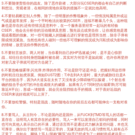
3.不要随便责怪你的战友。除了恶作剧者，大部分玩CSER的都会有自己的判断
和想法。旁观者清，在相同的境地你采取的措施不一定就比他高明。
4.不要轻易断定别人作弊。除了一些明显的作弊现象外，一些情况纯属意外或运
气或是超常发挥，如一个平时枪法比较菜的CSER，连续不断暴几个头，这种现
象也是存在的;还有些情况是意料中，在一个服务器里经常一起玩的有经验
CSER，他会去分析你的活动规律及意图，预先设点或突击你，让你感觉他是透
视或看图的假象。对一些可能藏人的隐蔽点进行穿射也是理所当然，除非子弹有
限或情况紧急。当然也有些人碰到一些他不可理解的情况或为泻私愤或为影响你
的情绪，故意说你作弊的也有。
5.不要轻言放弃。两人对射，当你看到自己的HP迅速减少时，是不是心惊胆
战，却往往在你转身想隐蔽时被击毙，其实对方何尝不是如此呢，也许你再坚持
对射几发子弹就可把对方击毙了。
6.不要忽略烟雾弹.闪光弹.炸弹的作用。不论是防守还是冲击，把握好用这些弹
的时机往往如虎添翼。例如DUST2图：T冲击到A大道时，最大的威胁往往是A
平台的狙击手，因为A大道实在太长了又没有多少障碍物可以躲避，1个射击准
确的狙击手会对T的冲击造成很大的威慑，如果有几个T同时扔出烟雾弹(尽可能
靠近A平台)，形成一堵烟墙，就会完全阻挡狙击手的视线，对于喜好近战的
CSER来说好戏就可以上演了。
7.不要放松警惕。特别是混战，随时随地在你的前后左右都可能伸出一支枪对准
你。
8.不要骂人。从古到今，不论是国内还是国外，从FUCK到TMD等骂人的话都一
直存在，说明骂人有其存在的必要性。骂人一来可以发泄自己郁闷的情绪，同时
也可向其他人表示自己的不满，通过语言而不是通过武力解决某些问题，本也无
可厚非，偶尔出于激愤骂一骂是正常的，无缘无故的骂人或习惯性骂人就有点不
正常了。但如今，网络上骂人(简称“网骂”)似乎已经成为了一种时尚或者说是一