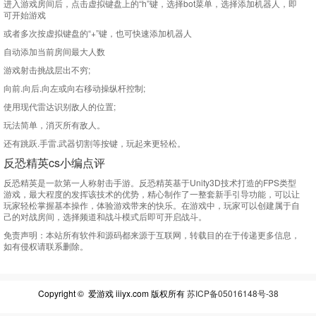
进入游戏房间后，点击虚拟键盘上的“h”键，选择bot菜单，选择添加机器人，即
可开始游戏
或者多次按虚拟键盘的“+”键，也可快速添加机器人
自动添加当前房间最大人数
游戏射击挑战层出不穷;
向前.向后.向左或向右移动操纵杆控制;
使用现代雷达识别敌人的位置;
玩法简单，消灭所有敌人。
还有跳跃.手雷.武器切割等按键，玩起来更轻松。
反恐精英cs小编点评
反恐精英是一款第一人称射击手游。反恐精英基于Unity3D技术打造的FPS类型
游戏，最大程度的发挥该技术的优势，精心制作了一整套新手引导功能，可以让
玩家轻松掌握基本操作，体验游戏带来的快乐。在游戏中，玩家可以创建属于自
己的对战房间，选择频道和战斗模式后即可开启战斗。
免责声明：
本站所有软件和源码都来源于互联网，转载目的在于传递更多信息，
如有侵权请联系删除。
Copyright © 爱游戏 iiiyx.com 版权所有
苏ICP备05016148号-38