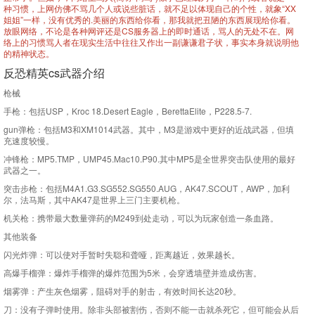
种习惯，上网仿佛不骂几个人或说些脏话，就不足以体现自己的个性，就象“XX
姐姐”一样，没有优秀的.美丽的东西给你看，那我就把丑陋的东西展现给你看。
放眼网络，不论是各种网评还是CS服务器上的即时通话，骂人的无处不在。网
络上的习惯骂人者在现实生活中往往又作出一副谦谦君子状，事实本身就说明他
的精神状态。
反恐精英cs武器介绍
枪械
手枪：包括USP，Kroc 18.Desert Eagle，BerettaElite，P228.5-7.
gun弹枪：包括M3和XM1014武器。其中，M3是游戏中更好的近战武器，但填
充速度较慢。
冲锋枪：MP5.TMP，UMP45.Mac10.P90.其中MP5是全世界突击队使用的最好
武器之一。
突击步枪：包括M4A1.G3.SG552.SG550.AUG，AK47.SCOUT，AWP，加利
尔，法马斯，其中AK47是世界上三门主要机枪。
机关枪：携带最大数量弹药的M249到处走动，可以为玩家创造一条血路。
其他装备
闪光炸弹：可以使对手暂时失聪和聋哑，距离越近，效果越长。
高爆手榴弹：爆炸手榴弹的爆炸范围为5米，会穿透墙壁并造成伤害。
烟雾弹：产生灰色烟雾，阻碍对手的射击，有效时间长达20秒。
刀：没有子弹时使用。除非头部被割伤，否则不能一击就杀死它，但可能会从后