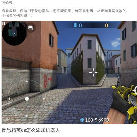
面偷袭。
渣盾叔叔：仅适用于反恐部队。您不能使用手枪带盾射击。从正面看是无敌的。
手榴弹的伤害减半。
反恐精英cs怎么添加机器人