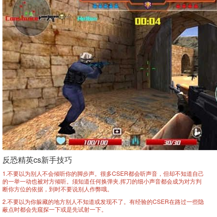
反恐精英cs新手技巧
1.不要以为别人不会倾听你的脚步声。很多CSER都会听声音，但却不知道自己
的一举一动也被对方倾听。须知道任何换弹夹.挥刀的细小声音都会成为对方判
断你方位的依据，到时不要说别人作弊哦。
2.不要以为你躲藏的地方别人不知道或发现不了。有经验的CSER在路过一些隐
蔽点时都会先窥探一下或是先试射一下。