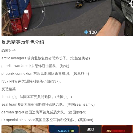
反恐精英cs角色介绍
恐怖分子
arctic avengers 瑞典北极复仇者恐怖份子。(北极复仇者)
guerilla warfare 中东恐怖游击部队。(蝰蛇)
phoenix connexion 东欧凤凰国际贩毒组织。(凤凰战士)
l337 krew 南美洲特别暗杀小组(l337)。
反恐精英
french gign法国国家宪兵特勤队。(法国gign)
seal team 6美国海军海豹特种部队六队。(美国seal team 6)
german gsg-9 德国边防军第九反恐大队。(德国gsg-9)
uk special air service英国皇家空军特种空勤队。(英国sas)