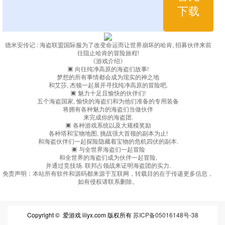
下载
德米安传记 : 海盗联盟国际服为了改变命运而让世界崩坏的哈肯, 招募伙伴来前
往阻止哈肯的冒险旅程!
《游戏介绍》
▣ 向往纯净高原的海盗们故事!
梦想的所有事情都会成为现实的神之地
和艾莎, 杰顿一起展开寻找纯净高原的冒险吧.
▣ 魅力十足且愉快的伙伴们!
五个海盗国家, 愉快的海盗们和为他们准备的专用装备
将拥有各种魅力的海盗们当做伙伴
来完成你的海盗团.
▣ 各种游戏系统以及大规模奖励
各种塔和宝物地图, 挑战强大首领的副本为止!
和海盗伙伴们一起探险隐藏着宝物的危机四伏的副本.
▣ 与全世界海盗们一起冒险
和全世界的海盗们成为伙伴一起冒险,
并通过竞技场. 联邦占领战来证明海盗团的实力.
免责声明：
本站所有软件和源码都来源于互联网，转载目的在于传递更多信息，
如有侵权请联系删除。
Copyright © 爱游戏 iiiyx.com 版权所有
苏ICP备05016148号-38