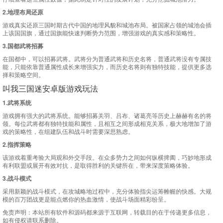
2.地理布局还原
游戏真实还原三国时期古代中国的地理风貌和城池布局。被国家占领的城池会插
上该国国旗，通过国旗能快速判断势力范围，增强游戏的真实感和策略性。
3.国都武将招募
在国都中，可以招募武将。武将分为普通武将和历史名将，普通武将没有专属技
能，只能依靠普通属性成长来增强实力，而历史名将则有独特技能，提供更多选
择和策略空间。
叫我三国迷安卓版游戏玩法
1.武将系统
游戏拥有强大的武将系统。能够招募关羽、吕布、诸葛亮等历史上赫赫有名的将
领。每位武将都有独特技能和属性，且相互之间形成相克关系，极大地增加了游
戏的策略性，在组建队伍和战斗时需要深思熟虑。
2.指挥策略
该游戏着重考验大局观和外交手段。在众多势力之间如何纵横捭阖，巧妙地形成
有利联盟或展开有效对抗，是取得胜利的关键所在，带来深度策略体验。
3.战斗模式
采用新颖的战斗模式，在攻城略地过程中，充分体验指尖运筹帷幄的快感。大规
模的百万团战更是能点燃你的热血激情，使战斗场面精彩纷呈。
免责声明：
本站所有软件和源码都来源于互联网，转载目的在于传递更多信息，
如有侵权请联系删除。