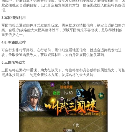
国战中，征服目标的选择务必谨慎。每次发动国战都要耗费大量物资和时间，因
此必须挑选合适的目标，以此开启精彩刺激的对战，确保国战投入能获得良好回
报。
3.军团情报利用
军团情报会通过邮件形式发放给玩家。需依据这些情报信息，制定合适的战略方
案。合理.的战略能大大提高整体胜率，所以军团情报不容忽视，是取得胜利的
重要依据之一。
4.行军路线安排
可自行安排行军路线。在行动前，需仔细查看地图信息，挑选合适路线发动进
攻，争取快速击败敌人，获取资源材料，为自身发展提供物质基础。
5.三国名将助力
三国名将在游戏中重现，助力征战天下。每位将领都具备独特的属性能力，可按
照具体技能属性，制定全新战术方案，发挥名将的最大效能。