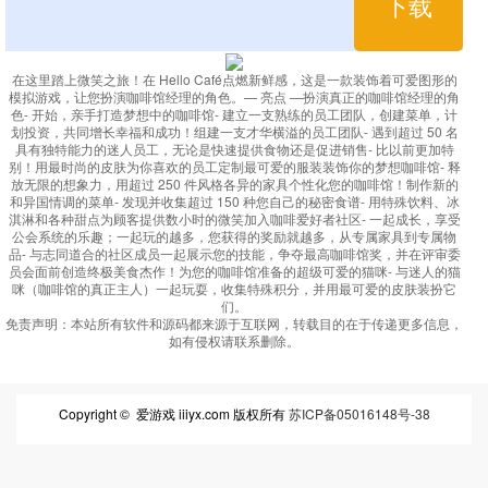
下载
在这里踏上微笑之旅！在 Hello Café点燃新鲜感，这是一款装饰着可爱图形的
模拟游戏，让您扮演咖啡馆经理的角色。— 亮点 —扮演真正的咖啡馆经理的角
色- 开始，亲手打造梦想中的咖啡馆- 建立一支熟练的员工团队，创建菜单，计
划投资，共同增长幸福和成功！组建一支才华横溢的员工团队- 遇到超过 50 名
具有独特能力的迷人员工，无论是快速提供食物还是促进销售- 比以前更加特
别！用最时尚的皮肤为你喜欢的员工定制最可爱的服装装饰你的梦想咖啡馆- 释
放无限的想象力，用超过 250 件风格各异的家具个性化您的咖啡馆！制作新的
和异国情调的菜单- 发现并收集超过 150 种您自己的秘密食谱- 用特殊饮料、冰
淇淋和各种甜点为顾客提供数小时的微笑加入咖啡爱好者社区- 一起成长，享受
公会系统的乐趣；一起玩的越多，您获得的奖励就越多，从专属家具到专属物
品- 与志同道合的社区成员一起展示您的技能，争夺最高咖啡馆奖，并在评审委
员会面前创造终极美食杰作！为您的咖啡馆准备的超级可爱的猫咪- 与迷人的猫
咪（咖啡馆的真正主人）一起玩耍，收集特殊积分，并用最可爱的皮肤装扮它
们。
免责声明：
本站所有软件和源码都来源于互联网，转载目的在于传递更多信息，
如有侵权请联系删除。
Copyright © 爱游戏 iiiyx.com 版权所有
苏ICP备05016148号-38