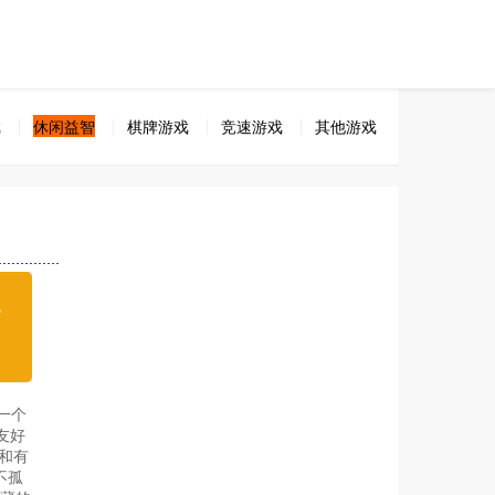
戏
休闲益智
棋牌游戏
竞速游戏
其他游戏
无
载
一个
友好
和有
不孤