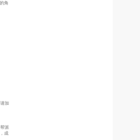
的角
申请加
。帮派
，成