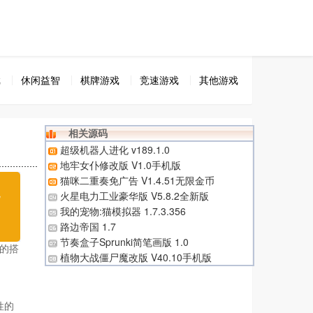
戏
休闲益智
棋牌游戏
竞速游戏
其他游戏
相关源码
超级机器人进化 v189.1.0
地牢女仆修改版 V1.0手机版
猫咪二重奏免广告 V1.4.51无限金币
无
火星电力工业豪华版 V5.8.2全新版
我的宠物:猫模拟器 1.7.3.356
载
路边帝国 1.7
节奏盒子Sprunki简笔画版 1.0
的搭
植物大战僵尸魔改版 V40.10手机版
性的