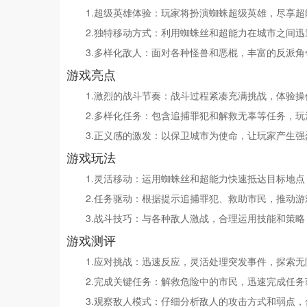
1.超级英雄体验：玩家将扮演蜘蛛超级英雄，尽享
2.独特移动方式：利用蜘蛛丝和超能力在城市之间
3.多样化敌人：面对各种怪兽和恶棍，丰富的反派
游戏亮点
1.激烈的战斗节奏：战斗过程紧凑充满挑战，体验
2.多样化任务：包含追捕罪犯和解救无辜等任务，
3.正义感的激发：以保卫城市为使命，让玩家产生
游戏玩法
1.灵活移动：运用蜘蛛丝和超能力快速抵达目标地
2.任务驱动：根据提示追捕罪犯、救助市民，推动游
3.战斗技巧：与各种敌人激战，合理运用技能和策
游戏测评
1.应对挑战：迅速反应，灵活处理突发事件，探索无
2.完成关键任务：解救危险中的市民，迅速完成任
3.观察敌人模式：仔细分析敌人的攻击方式和弱点