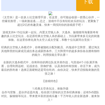
下载
《太空杀》是一款多人社交推理手游，在这里，你可能会收获一群黑心伙伴，一
些爆笑推理，一场刺激追逃......总之，游戏中不仅有轻松欢乐的玩法，更聚集了
超过2亿的有趣灵魂，快来一局找到你的游戏搭子吧！
游戏支持4-15位玩家一起玩，内置太空狼人杀、大逃杀、躲猫猫等海量新奇有
趣的多人社交玩法，在还原经典太空狼人杀的基础上，为玩家带来多元化的刺激
体验。在这里你将化身为太空人或太空鲨，和数十位玩家同台竞技！
经典的太空狼人杀模式中，你将被随机分配到船员、内鬼或中立阵营，通过淘汰
其他阵营的玩家或完成任务达成获胜条件。三大阵营中的超多身份各自拥有独特
的能力，利用技能主宰比赛！
全新的大逃杀模式中，你将和你的两位队友并肩作战，与其他4个小队展开角
逐，合理利用远程、近战攻击、防御护盾、以及身份特有技能，存活下来，成为
最后的胜利者！选择正面硬刚还是苟住吃鸡，由你决定，快来开启惊险刺激的竞
技之旅！
【游戏特色】
1.经典太空杀玩法，体验升级
合作与背叛，是伙伴还是内鬼，给你原汁原味的太空杀经典体验；还有5v5团队
对抗、躲猫猫等玩法，带来更丰富的游戏乐趣！千万年轻人的全新选择，速来加
入！