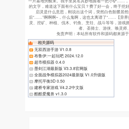
一片墓地旁醒来。我手里莫名其妙地握着一把小铲……，
的文字，难道这下面有什么宝贝？费了好一会，终于挖好
启灵是什么意思，刚说出这个词，突然白色骷髅居然
后“……”啊啊啊~，什么鬼啊，这也太离谱了“……【异
灵、挖矿、种植、伐木、钓鱼、烹饪、战斗等等，游戏
者、圣骑士、游侠、唤灵师
免责声明：
本站所有软件和源码都来源于
相关源码
无双西游手游 V1.0.8
布鲁伊:一起玩吧 2024.12.0
超市模拟器 0.4.0
墨剑江湖最新版 V3.3.8官网版
全面战争模拟器2024最新版 V1.0升级版
摩托平衡3D 0.50
建桥专家游戏 V4.2.2中文版
酷酷爱魔兽 v1.3.0