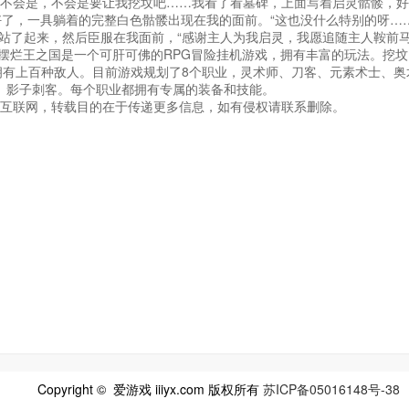
不会是，不会是要让我挖坟吧……我看了看墓碑，上面写着启灵骷髅，好
了，一具躺着的完整白色骷髅出现在我的面前。“这也没什么特别的呀……
站了起来，然后臣服在我面前，“感谢主人为我启灵，我愿追随主人鞍前
界摆烂王之国是一个可肝可佛的RPG冒险挂机游戏，拥有丰富的玩法。挖坟
拥有上百种敌人。目前游戏规划了8个职业，灵术师、刀客、元素术士、奥
、影子刺客。每个职业都拥有专属的装备和技能。
互联网，转载目的在于传递更多信息，如有侵权请联系删除。
Copyright © 爱游戏 iiiyx.com 版权所有
苏ICP备05016148号-38