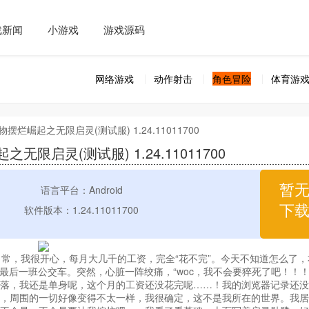
戏新闻
小游戏
游戏源码
网络游戏
动作射击
角色冒险
体育游
摆烂崛起之无限启灵(测试服) 1.24.11011700
限启灵(测试服) 1.24.11011700
暂
语言平台：Android
下
软件版本：1.24.11011700
常，我很开心，每月大几千的工资，完全“花不完”。今天不知道怎么了，
最后一班公交车。突然，心脏一阵绞痛，“woc，我不会要猝死了吧！！
落，我还是单身呢，这个月的工资还没花完呢……！我的浏览器记录还没
来，周围的一切好像变得不太一样，我很确定，这不是我所在的世界。我居