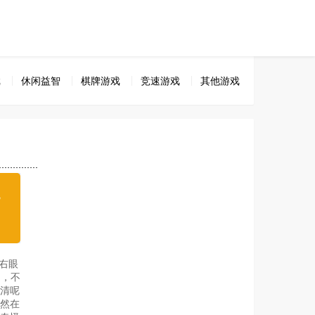
戏
休闲益智
棋牌游戏
竞速游戏
其他游戏
无
载
右眼
！，不
清呢
然在