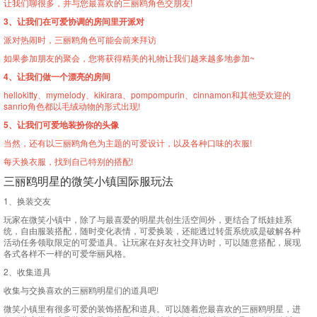
让我们聊很多，并与您最喜欢的三丽鸥角色交朋友!
3、让我们在可爱协调的房间里开派对
派对热闹时，三丽鸥角色可能会前来拜访
如果参加朋友的聚会，您将获得精美的礼物让我们越来越多地参加~
4、让我们做一个漂亮的房间
hellokitty、mymelody、kikirara、pompompurin、cinnamon和其他受欢迎的
sanrio角色都以毛绒动物的形式出现!
5、让我们可爱地装扮你的头像
当然，还有以三丽鸥角色为主题的可爱设计，以及各种口味的衣服!
每天换衣服，找到自己特别的搭配!
三丽鸥明星的微笑小镇国际服玩法
1、换装交友
玩家在微笑小镇中，除了与最喜爱的明星共创生活空间外，更结合了纸娃娃系
统，自由服装搭配，随时变化表情，可爱换装，还能透过转蛋系统或是破解各种
活动任务领取限定的可爱道具。让玩家在好友社交拜访时，可以随意搭配，展现
各式各样不一样的可爱华丽风格。
2、收集道具
收集与交换喜欢的三丽鸥明星们的道具吧!
微笑小镇里有很多可爱的装饰搭配和道具。可以随着您最喜欢的三丽鸥明星，进