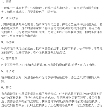
1、唠嗑
一般集中出现在新手1-10级阶段，后续出现几率较小，一直点对话框即完成任
务，如果出现选项，只要是粉色的，随便选。
2、送信/收信
只在许愿兔的邮局会出现，她请求你帮忙送信，持续点击直到你收到信为止，看
不懂也没关系，这个时候谁家房子有绿色勾勾就说明信是给她/他的，再点击有
勾的房子，进行对话操作即可完成。另外还可以在邮局收到别的三丽鸥小伙伴的
信件，更有稀有角色出现哦!
3、小游戏
种类不限于找飞出的云朵，找不同颜色的丝带，找布丁狗的小伙伴等等，非常儿
童的游戏，但种类较多，看不懂就在屏幕上瞎点吧。
4、简单互动
种类不限于早上叫起床(点击屏幕)晚上哄睡觉(滑动屏幕)哄受伤的布丁狗等。
5、开派对
请你在家开派对，完成任务后不光可以获得经验值等，还会送开派对用的大果
实。
6、帮忙
有点麻烦同时也是后期最常出现的互动形式。任务形式是三丽鸥小伙伴需要别的
伙伴的某样素材，拜托你去取得交给她/他。举例玉桂狗需要音符草，接受任务
后，需要去美乐蒂的花店帮忙，获取音符草(帮助美乐蒂获得的素材是随机的)。
当获取到音符草后，此时玉桂狗的房子上会出现绿色勾勾，再次点击进入，进行