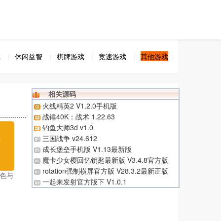
戏
休闲益智
棋牌游戏
竞速游戏
其他游戏
相关源码
火线精英2 V1.2.0手机版
战锤40K：战术 1.22.63
钓鱼大师3d v1.0
无
三国战争 v24.612
成长堡垒手机版 V1.13最新版
载
魔卡少女樱回忆钥匙最新版 V3.4.8官方版
rotation强制横屏官方版 V28.3.2最新正版
色与
一起来发射官方版下 V1.0.1