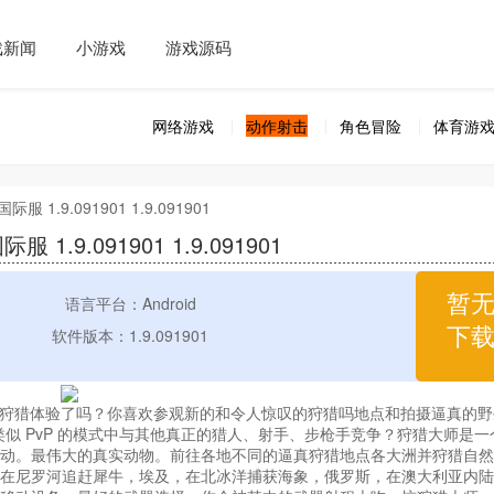
戏新闻
小游戏
游戏源码
网络游戏
动作射击
角色冒险
体育游
服 1.9.091901 1.9.091901
 1.9.091901 1.9.091901
暂
语言平台：Android
下
软件版本：1.9.091901
终极狩猎体验了吗？你喜欢参观新的和令人惊叹的狩猎吗地点和拍摄逼真的野
似 PvP 的模式中与其他真正的猎人、射手、步枪手竞争？狩猎大师是一
，运动。最伟大的真实动物。前往各地不同的逼真狩猎地点各大洲并狩猎自
在尼罗河追赶犀牛，埃及，在北冰洋捕获海象，俄罗斯，在澳大利亚内陆