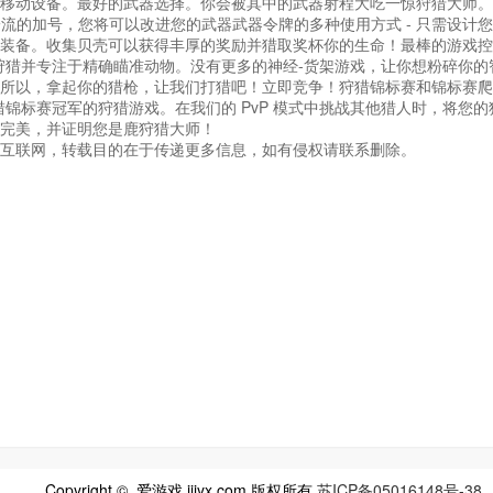
移动设备。最好的武器选择。你会被其中的武器射程大吃一惊狩猎大师。
流的加号，您将可以改进您的武器武器令牌的多种使用方式 - 只需设计
装备。收集贝壳可以获得丰厚的奖励并猎取奖杯你的生命！最棒的游戏控
狩猎并专注于精确瞄准动物。没有更多的神经-货架游戏，让你想粉碎你的
真。所以，拿起你的猎枪，让我们打猎吧！立即竞争！狩猎锦标赛和锦标赛
锦标赛冠军的狩猎游戏。在我们的 PvP 模式中挑战其他猎人时，将您的
完美，并证明您是鹿狩猎大师！
互联网，转载目的在于传递更多信息，如有侵权请联系删除。
Copyright © 爱游戏 iiiyx.com 版权所有
苏ICP备05016148号-38