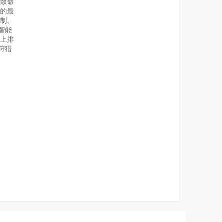
致命
您的最
制。
智能
爬上排
狩猎