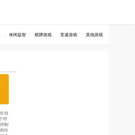
戏
休闲益智
棋牌游戏
竞速游戏
其他游戏
无
载
生动
个狩
然抑制
和许