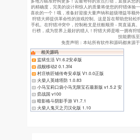
多地方瞄准野狗更多！去最奇特的景点打猎，直接从您的
的精确度，完美的设计和惊人的质量将使您的狩猎体验一
喜欢的一个！哦，准备好迎接大量声纳和超级增益等额外
狩猎大师提供革命性的游戏控制。这是旨在帮助您轻松
手机。在狩猎冲突中，控制枪支是丝般顺滑 - 简直逼
行榜，成为世界上最好的猎人！狩猎大师是唯一拥有狩猎
技能磨练至
免责声明：
本站所有软件和源码都来源于
相关源码
监狱生活 V1.6.2安卓版
战舰移动2 0.1.3f4
村庄铁匠铺传奇安卓版 V1.0.0正版
火柴人英雄塔防 1.0.83
小马宝莉口袋小马无限宝石最新版 v1.5.2 安
卓版
弈战国 v100
暗影格斗阴影手游 V1.7.1
火柴人鬼灭之刃汉化版 1.10