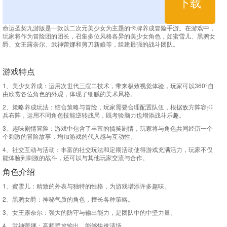
下载
命运圣契九游版是一款以二次元美少女为主题的卡牌养成冒险手游。在游戏中，
玩家将作为冒险团的团长，召集多位风格各异的美少女角色，如蜜雪儿、黑鸦女
爵、女王露奈尔、武神蕾娜和剪刀新娘等，组建最强的战斗团队。
游戏特点
1、美少女养成：运用次世代三渲二技术，带来极致视觉体验，玩家可以360°自
由欣赏各位角色的外观，体现了细腻的美术风格。
2、策略养成玩法：结合策略与冒险，玩家需要合理配置队伍，根据敌方阵容排
兵布阵，运用不同角色技能逆转战局，既考验脑力也增添战斗乐趣。
3、趣味剧情冒险：游戏中包含了丰富的搞笑剧情，玩家将与角色共同经历一个
个刺激的冒险故事，增加游戏的代入感与互动性。
4、社交互动与活动：丰富的社交玩法和定期活动使得游戏充满活力，玩家不仅
能体验到刺激的战斗，还可以与其他玩家交流与合作。
角色介绍
1、蜜雪儿：精致的外表与独特的性格，为游戏增添许多趣味。
2、黑鸦女爵：神秘气质的角色，擅长各种策略。
3、女王露奈尔：强大的防守与输出能力，是团队中的中坚力量。
4、武神蕾娜：高频群攻输出，能够快速清场。