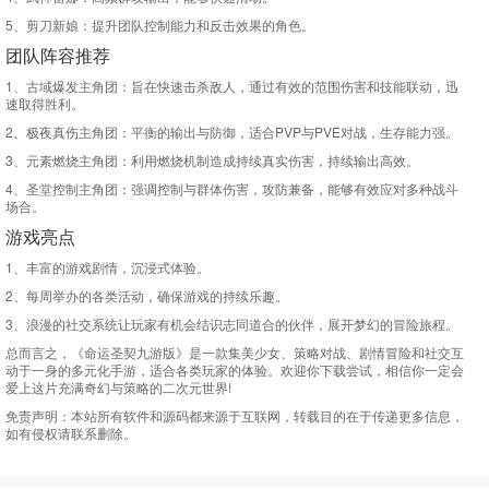
5、剪刀新娘：提升团队控制能力和反击效果的角色。
团队阵容推荐
1、古域爆发主角团：旨在快速击杀敌人，通过有效的范围伤害和技能联动，迅
速取得胜利。
2、极夜真伤主角团：平衡的输出与防御，适合PVP与PVE对战，生存能力强。
3、元素燃烧主角团：利用燃烧机制造成持续真实伤害，持续输出高效。
4、圣堂控制主角团：强调控制与群体伤害，攻防兼备，能够有效应对多种战斗
场合。
游戏亮点
1、丰富的游戏剧情，沉浸式体验。
2、每周举办的各类活动，确保游戏的持续乐趣。
3、浪漫的社交系统让玩家有机会结识志同道合的伙伴，展开梦幻的冒险旅程。
总而言之，《命运圣契九游版》是一款集美少女、策略对战、剧情冒险和社交互
动于一身的多元化手游，适合各类玩家的体验。欢迎你下载尝试，相信你一定会
爱上这片充满奇幻与策略的二次元世界!
免责声明：
本站所有软件和源码都来源于互联网，转载目的在于传递更多信息，
如有侵权请联系删除。