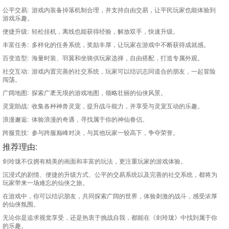
公平交易: 游戏内装备掉落机制合理，并支持自由交易，让平民玩家也能体验到
游戏乐趣。
便捷升级: 轻松挂机，离线也能获得经验，解放双手，快速升级。
丰富任务: 多样化的任务系统，奖励丰厚，让玩家在游戏中不断获得成就感。
百变造型: 海量时装、羽翼和坐骑供玩家选择，自由搭配，打造专属外观。
社交互动: 游戏内置完善的社交系统，玩家可以结识志同道合的朋友，一起冒险
闯荡。
广阔地图: 探索广袤无垠的游戏地图，领略壮丽的仙侠风景。
灵宠助战: 收集各种神兽灵宠，提升战斗能力，并享受与灵宠互动的乐趣。
浪漫邂逅: 体验浪漫的奇遇，寻找属于你的神仙眷侣。
跨服竞技: 参与跨服巅峰对决，与其他玩家一较高下，争夺荣誉。
推荐理由:
剑玲珑不仅拥有精美的画面和丰富的玩法，更注重玩家的游戏体验。
沉浸式的剧情、便捷的升级方式、公平的交易系统以及完善的社交系统，都将为
玩家带来一场难忘的仙侠之旅。
在游戏中，你可以结识朋友，共同探索广阔的世界，体验刺激的战斗，感受浓厚
的仙侠氛围。
无论你是追求视觉享受，还是热衷于挑战自我，都能在《剑玲珑》中找到属于你
的乐趣。