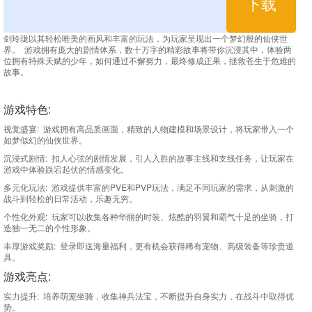
下载
剑玲珑以其轻松唯美的画风和丰富的玩法，为玩家呈现出一个梦幻般的仙侠世
界。 游戏拥有庞大的剧情体系，数十万字的精彩故事将带你沉浸其中，体验两
位拥有特殊天赋的少年，如何通过不懈努力，最终修成正果，拯救苍生于危难的
故事。
游戏特色:
视觉盛宴: 游戏拥有高品质画面，精致的人物建模和场景设计，将玩家带入一个
如梦似幻的仙侠世界。
沉浸式剧情: 扣人心弦的剧情发展，引人入胜的故事主线和支线任务，让玩家在
游戏中体验跌宕起伏的情感变化。
多元化玩法: 游戏提供丰富的PVE和PVP玩法，满足不同玩家的需求，从刺激的
战斗到轻松的日常活动，乐趣无穷。
个性化外观: 玩家可以收集各种华丽的时装、炫酷的羽翼和霸气十足的坐骑，打
造独一无二的个性形象。
丰厚游戏奖励: 登录即送海量福利，更有机会获得稀有宠物、高级装备等珍贵道
具。
游戏亮点:
实力提升: 培养萌宠坐骑，收集神兵法宝，不断提升自身实力，在战斗中取得优
势。