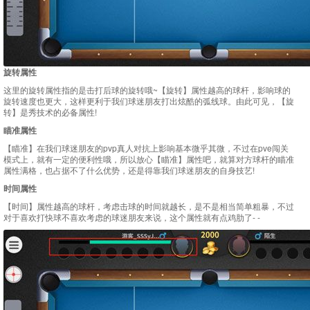
旋转属性
这里的旋转属性指的是击打后球的旋转哦~【旋转】属性越高的球杆，影响球的
旋转速度也更大，这样更利于我们球迷朋友打出炫酷的弧线球。由此可见，【旋
转】是秀技术的必备属性!
瞄准属性
【瞄准】在我们球迷朋友的pvp真人对抗上影响基本微乎其微，不过在pve闯关
模式上，就有一定的便利性哦，所以放心【瞄准】属性吧，就算对方球杆的瞄准
属性满格，也占据不了什么优势，还是得靠我们球迷朋友的自身技艺!
时间属性
【时间】属性越高的球杆，考虑击球的时间就越长，是不是相当简单粗暴，不过
对于喜欢打快球不喜欢考虑的球迷朋友来说，这个属性就有点鸡肋了- -