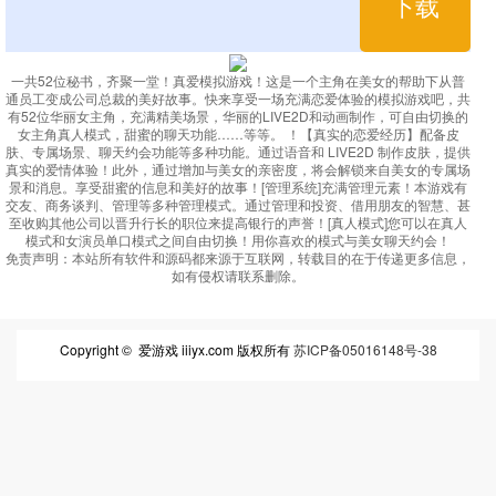
下载
一共52位秘书，齐聚一堂！真爱模拟游戏！这是一个主角在美女的帮助下从普
通员工变成公司总裁的美好故事。快来享受一场充满恋爱体验的模拟游戏吧，共
有52位华丽女主角，充满精美场景，华丽的LIVE2D和动画制作，可自由切换的
女主角真人模式，甜蜜的聊天功能……等等。 ！【真实的恋爱经历】配备皮
肤、专属场景、聊天约会功能等多种功能。通过语音和 LIVE2D 制作皮肤，提供
真实的爱情体验！此外，通过增加与美女的亲密度，将会解锁来自美女的专属场
景和消息。享受甜蜜的信息和美好的故事！[管理系统]充满管理元素！本游戏有
交友、商务谈判、管理等多种管理模式。通过管理和投资、借用朋友的智慧、甚
至收购其他公司以晋升行长的职位来提高银行的声誉！[真人模式]您可以在真人
模式和女演员单口模式之间自由切换！用你喜欢的模式与美女聊天约会！
免责声明：
本站所有软件和源码都来源于互联网，转载目的在于传递更多信息，
如有侵权请联系删除。
Copyright © 爱游戏 iiiyx.com 版权所有
苏ICP备05016148号-38