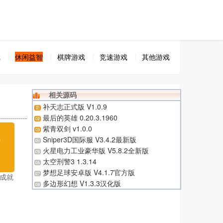
戏
休闲益智
棋牌游戏
竞速游戏
其他游戏
相关源码
补天志正式版 V1.0.9
最后的英雄 0.20.3.1960
紫青双剑 v1.0.0
无
Sniper3D国际服 V3.4.2最新版
火星电力工业豪华版 V5.8.2全新版
载
太空刑警3 1.3.14
梦想足球安卓版 V4.1.7官方版
成就
多边形幻想 V1.3.3汉化版