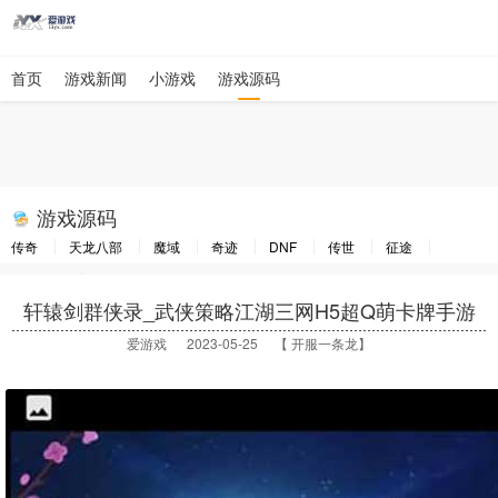
首页
游戏新闻
小游戏
游戏源码
游戏源码
传奇
天龙八部
魔域
奇迹
DNF
传世
征途
大话西游
梦幻西游
轩辕剑群侠录_武侠策略江湖三网H5超Q萌卡牌手游
爱游戏
2023-05-25 【 开服一条龙】