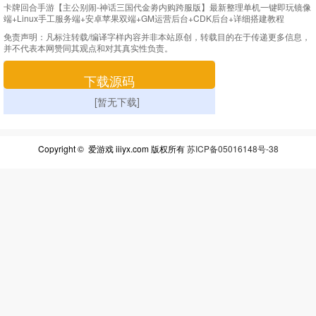
卡牌回合手游【主公别闹-神话三国代金劵内购跨服版】最新整理单机一键即玩镜像
端+Linux手工服务端+安卓苹果双端+GM运营后台+CDK后台+详细搭建教程
免责声明：
凡标注转载/编译字样内容并非本站原创，转载目的在于传递更多信息，
并不代表本网赞同其观点和对其真实性负责。
下载源码
[暂无下载]
Copyright © 爱游戏 iiiyx.com 版权所有
苏ICP备05016148号-38